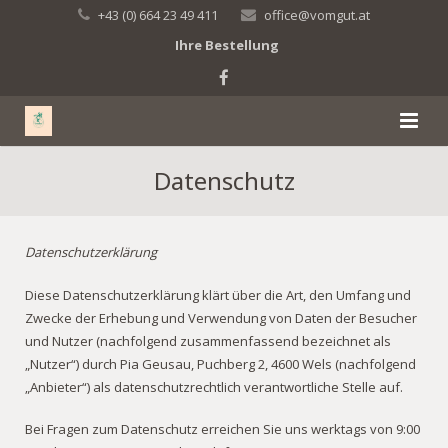
+43 (0) 664 23 49 411
office@vomgut.at
Ihre Bestellung
Grünhafer-Pellets
Datenschutz
Brennessel-Pellets
Datenschutzerklärung
GUT Puchberg
Diese Datenschutzerklärung klärt über die Art, den Umfang und
Forschung
Zwecke der Erhebung und Verwendung von Daten der Besucher
und Nutzer (nachfolgend zusammenfassend bezeichnet als
Flyer-Download
„Nutzer“) durch Pia Geusau, Puchberg 2, 4600 Wels (nachfolgend
„Anbieter“) als datenschutzrechtlich verantwortliche Stelle auf.
Links
Bei Fragen zum Datenschutz erreichen Sie uns werktags von 9:00
Shop